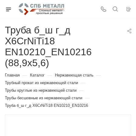
Труба б_ш г_д
X6CrNiTi18
EN10210_EN10216
(88,9х5,6)
—
—
—
Главная
Каталог
Нержавеющая сталь
—
Трубный прокат из нержавеющей стали
—
Трубы круглые из нержавеющей стали
—
Трубы бесшовные из нержавеющей стали
Труба б_ш г_д X6CrNiTi18 EN10210_EN10216