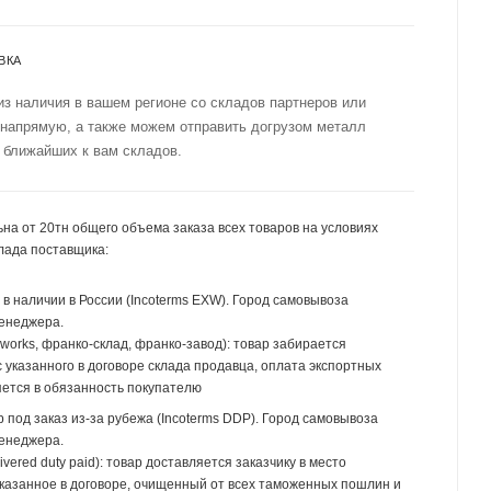
ВКА
из наличия в вашем регионе со складов партнеров или
 напрямую, а также можем отправить догрузом металл
 ближайших к вам складов.
на от 20тн общего объема заказа всех товаров на условиях
лада поставщика:
р в наличии в России (Incoterms EXW). Город самовывоза
менеджера.
 works, франко-склад, франко-завод): товар забирается
 указанного в договоре склада продавца, оплата экспортных
ется в обязанность покупателю
р под заказ из-за рубежа (Incoterms DDP). Город самовывоза
менеджера.
ivered duty paid): товар доставляется заказчику в место
указанное в договоре, очищенный от всех таможенных пошлин и