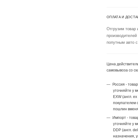
ОПЛАТА И ДОСТА
Отгрузим товар 
производителей
попутным авто с
Цена действитель
самовывоза со ск
Россия - това
уточняйте у 
EXW (англ. ex
покупателем с
пошлин вменя
Импорт - това
уточняйте у 
DDP (англ. del
назначения, 