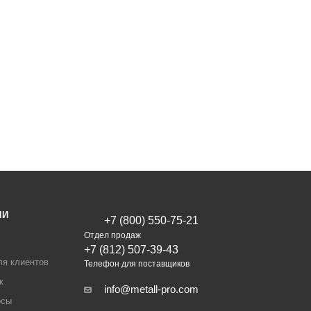
ИИ
+7 (800) 550-75-21
Отдел продаж
+7 (812) 507-39-43
ля клиентов
Телефон для поставщиков
ж
info@metall-pro.com
осы