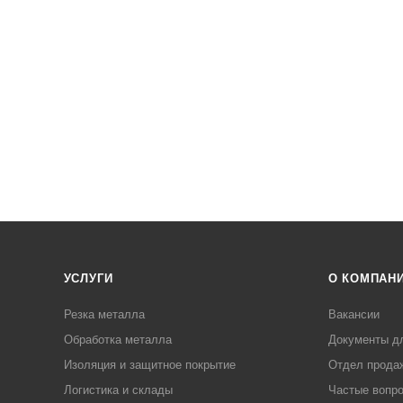
УСЛУГИ
О КОМПАН
Резка металла
Вакансии
Обработка металла
Документы д
Изоляция и защитное покрытие
Отдел прода
Логистика и склады
Частые вопр