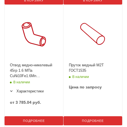
В КОРЗИНУ
В КОРЗИНУ
Отвод медно-никелевый
Пруток медный М2Т
45гр 1.6 МПа
ГОСТ1535
CuNi10Fe1.6Mn
В наличии
EHN9603_600
В наличии
Цена по запросу
Характеристики
от
3 785.04 руб.
ПОДРОБНЕЕ
ПОДРОБНЕЕ