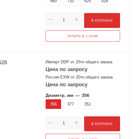
660
720
625
628
В КОРЗИНУ
КУПИТЬ В 1 КЛИК
2528
Импорт DDP от 20тн общего заказа
Цена по запросу
Россия EXW от 20тн общего заказа
Цена по запросу
Диаметр, мм
—
356
356
377
351
В КОРЗИНУ