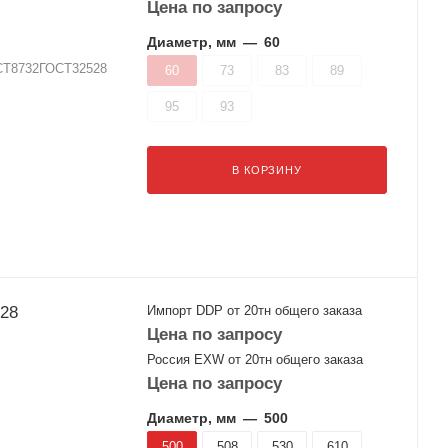
Цена по запросу
Диаметр, мм
—
60
ОСТ8732ГОСТ32528
60
73
83
89
95
93
В КОРЗИНУ
528
Импорт DDP от 20тн общего заказа
Цена по запросу
Россия EXW от 20тн общего заказа
Цена по запросу
Диаметр, мм
—
500
500
508
530
610