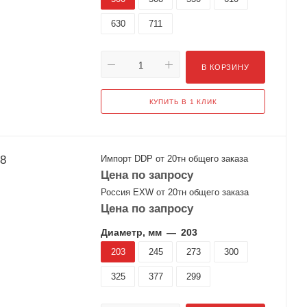
630
711
В КОРЗИНУ
КУПИТЬ В 1 КЛИК
28
Импорт DDP от 20тн общего заказа
Цена по запросу
Россия EXW от 20тн общего заказа
Цена по запросу
Диаметр, мм
—
203
203
245
273
300
325
377
299