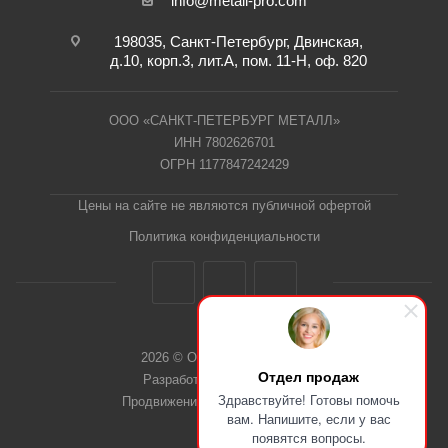
info@metall-pro.com
198035, Санкт-Петербург, Двинская,
д.10, корп.3, лит.А, пом. 11-Н, оф. 820
ООО «САНКТ-ПЕТЕРБУРГ МЕТАЛЛ»
ИНН 7802626701
ОГРН 1177847242429
Цены на сайте не являются публичной офертой
Политика конфиденциальности
2026 © ООО "СПб Металл"
Отдел продаж
Разработка сайта Dieztech
Здравствуйте! Готовы помочь
Продвижение сайта — Веб-Центр
вам. Напишите, если у вас
появятся вопросы.