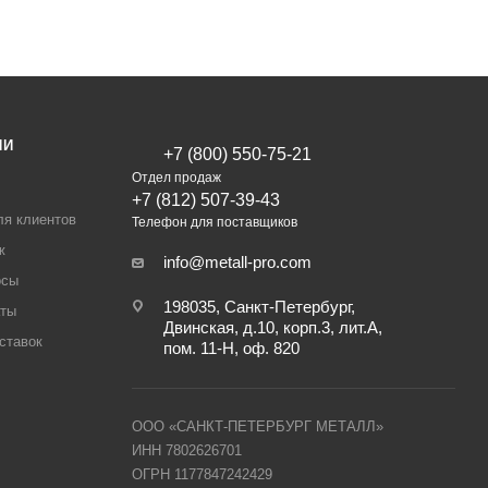
ИИ
+7 (800) 550-75-21
Отдел продаж
+7 (812) 507-39-43
ля клиентов
Телефон для поставщиков
ж
info@metall-pro.com
осы
198035, Санкт-Петербург,
аты
Двинская, д.10, корп.3, лит.А,
ставок
пом. 11-Н, оф. 820
ООО «САНКТ-ПЕТЕРБУРГ МЕТАЛЛ»
ИНН 7802626701
ОГРН 1177847242429