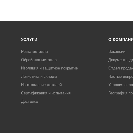
УСЛУГИ
О КОМПАН
Резка металла
Вакансии
Обработка металла
Документы д
Изоляция и защитное покрытие
Отдел прода
Логистика и склады
Частые вопр
Изготовление деталей
Условия опл
Сертификация и испытания
География по
Доставка