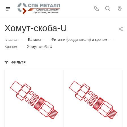
Хомут-скоба-U
—
—
—
Главная
Каталог
Фитинги (соединители) и крепеж
—
Крепеж
Хомут-скоба-U
ФИЛЬТР