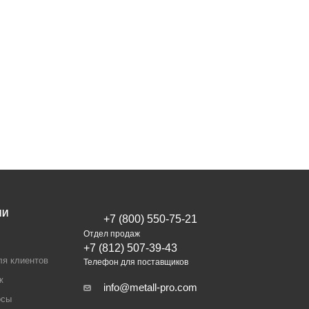
ИИ
+7 (800) 550-75-21
Отдел продаж
+7 (812) 507-39-43
ля клиентов
Телефон для поставщиков
ж
info@metall-pro.com
осы