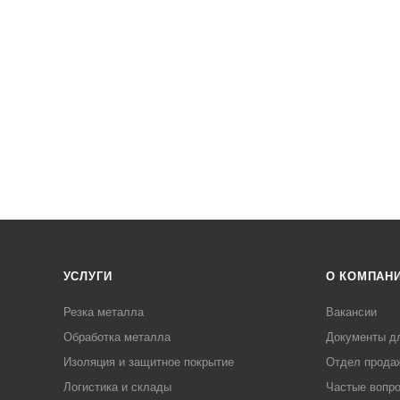
УСЛУГИ
О КОМПАН
Резка металла
Вакансии
Обработка металла
Документы д
Изоляция и защитное покрытие
Отдел прода
Логистика и склады
Частые вопр