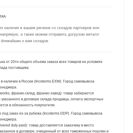
ВКА
из наличия в вашем регионе со складов партнеров или
 напрямую, а также можем отправить догрузом металл
 ближайших к вам складов.
на от 20тн общего объема заказа всех товаров на условиях
лада поставщика:
р в наличии в России (Incoterms EXW). Город самовывоза
менеджера.
 works, франко-склад, франко-завод): товар забирается
 указанного в договоре склада продавца, оплата экспортных
ется в обязанность покупателю
р под заказ из-за рубежа (Incoterms DDP). Город самовывоза
менеджера.
ivered duty paid): товар доставляется заказчику в место
указанное в договоре, очищенный от всех таможенных пошлин и