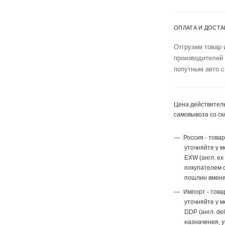
ОПЛАТА И ДОСТА
Отгрузим товар 
производителей
попутным авто с
Цена действитель
самовывоза со ск
Россия - това
уточняйте у 
EXW (англ. ex
покупателем с
пошлин вменя
Импорт - това
уточняйте у 
DDP (англ. del
назначения, 