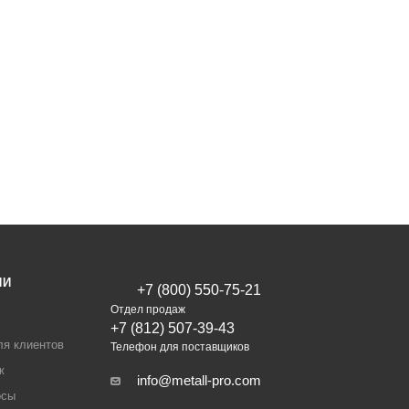
ИИ
+7 (800) 550-75-21
Отдел продаж
+7 (812) 507-39-43
ля клиентов
Телефон для поставщиков
ж
info@metall-pro.com
осы