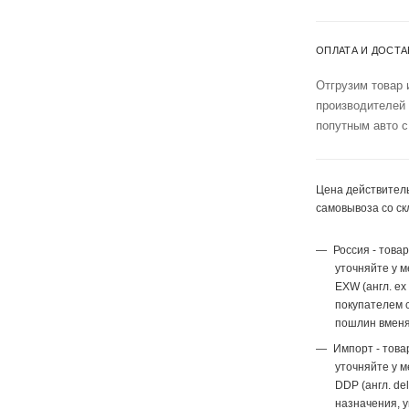
ОПЛАТА И ДОСТА
Отгрузим товар 
производителей
попутным авто с
Цена действитель
самовывоза со ск
Россия - това
уточняйте у 
EXW (англ. ex
покупателем с
пошлин вменя
Импорт - това
уточняйте у 
DDP (англ. del
назначения, 