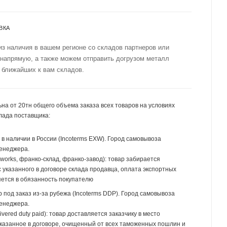
ВКА
из наличия в вашем регионе со складов партнеров или
 напрямую, а также можем отправить догрузом металл
 ближайших к вам складов.
на от 20тн общего объема заказа всех товаров на условиях
лада поставщика:
р в наличии в России (Incoterms EXW). Город самовывоза
менеджера.
 works, франко-склад, франко-завод): товар забирается
 указанного в договоре склада продавца, оплата экспортных
ется в обязанность покупателю
р под заказ из-за рубежа (Incoterms DDP). Город самовывоза
менеджера.
ivered duty paid): товар доставляется заказчику в место
указанное в договоре, очищенный от всех таможенных пошлин и