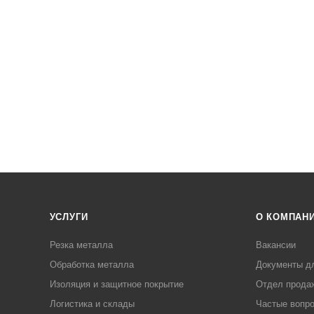
УСЛУГИ
О КОМПАН
Резка металла
Вакансии
Обработка металла
Документы д
Изоляция и защитное покрытие
Отдел прода
Логистика и склады
Частые вопр