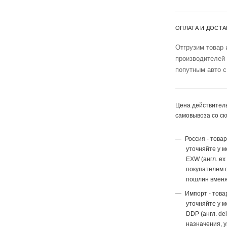
ОПЛАТА И ДОСТА
Отгрузим товар 
производителей
попутным авто с
Цена действитель
самовывоза со ск
Россия - това
уточняйте у 
EXW (англ. ex
покупателем с
пошлин вменя
Импорт - това
уточняйте у 
DDP (англ. del
назначения, 