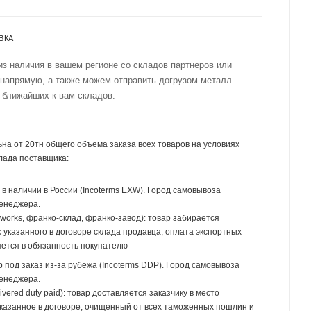
ВКА
из наличия в вашем регионе со складов партнеров или
 напрямую, а также можем отправить догрузом металл
 ближайших к вам складов.
на от 20тн общего объема заказа всех товаров на условиях
лада поставщика:
р в наличии в России (Incoterms EXW). Город самовывоза
менеджера.
 works, франко-склад, франко-завод): товар забирается
 указанного в договоре склада продавца, оплата экспортных
ется в обязанность покупателю
р под заказ из-за рубежа (Incoterms DDP). Город самовывоза
менеджера.
ivered duty paid): товар доставляется заказчику в место
указанное в договоре, очищенный от всех таможенных пошлин и