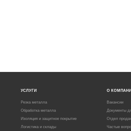
УСЛУГИ
О КОМПАН
Резка металла
Вакансии
Обработка металла
Документы д
Изоляция и защитное покрытие
Отдел прода
Логистика и склады
Частые вопр