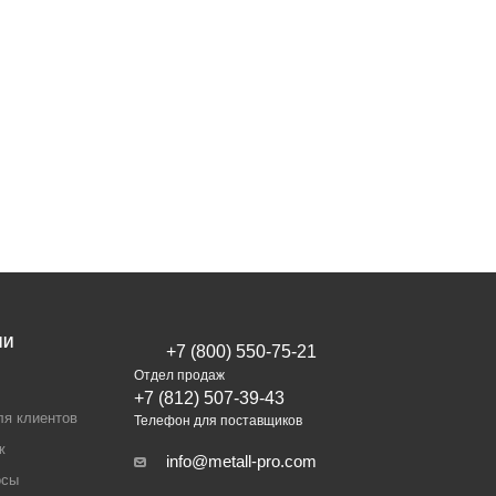
ИИ
+7 (800) 550-75-21
Отдел продаж
+7 (812) 507-39-43
ля клиентов
Телефон для поставщиков
ж
info@metall-pro.com
осы