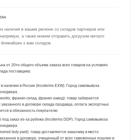
ВКА
из наличия в вашем регионе со складов партнеров или
 напрямую, а также можем отправить догрузом металл
 ближайших к вам складов.
на от 20тн общего объема заказа всех товаров на условиях
лада поставщика:
р в наличии в России (Incoterms EXW). Город самовывоза
менеджера.
 works, франко-склад, франко-завод): товар забирается
 указанного в договоре склада продавца, оплата экспортных
ется в обязанность покупателю
р под заказ из-за рубежа (Incoterms DDP). Город самовывоза
менеджера.
ivered duty paid): товар доставляется заказчику в место
указанное в договоре, очищенный от всех таможенных пошлин и