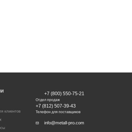
ИИ
+7 (800) 550-75-21
Отдел продаж
+7 (812) 507-39-43
ля клиентов
Телефон для поставщиков
ж
info@metall-pro.com
осы