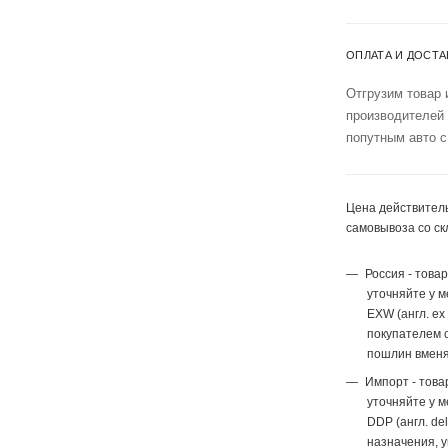
ОПЛАТА И ДОСТА
Отгрузим товар 
производителей
попутным авто с
Цена действитель
самовывоза со ск
Россия - това
уточняйте у 
EXW (англ. ex
покупателем с
пошлин вменя
Импорт - това
уточняйте у 
DDP (англ. del
назначения, 