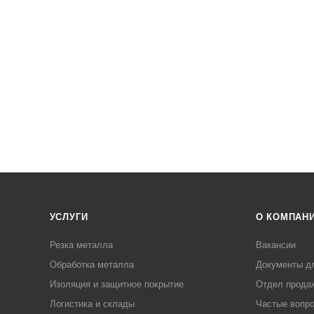
УСЛУГИ
О КОМПАН
Резка металла
Вакансии
Обработка металла
Документы д
Изоляция и защитное покрытие
Отдел прода
Логистика и склады
Частые вопр