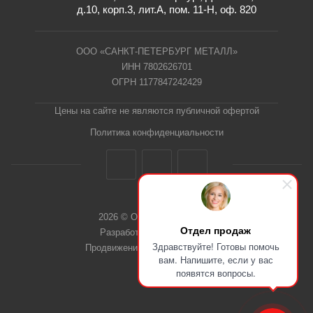
д.10, корп.3, лит.А, пом. 11-Н, оф. 820
ООО «САНКТ-ПЕТЕРБУРГ МЕТАЛЛ»
ИНН 7802626701
ОГРН 1177847242429
Цены на сайте не являются публичной офертой
Политика конфиденциальности
2026 © ООО "СПб Металл"
Отдел продаж
Разработка сайта Dieztech
Здравствуйте! Готовы помочь
Продвижение сайта — Веб-Центр
вам. Напишите, если у вас
появятся вопросы.