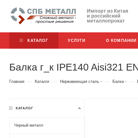
Импорт из Китая
и российский
металлопрокат
КАТАЛОГ
УСЛУГИ
О КОМПАНИИ
Балка г_к IPE140 Aisi321 E
—
—
—
—
Главная
Каталог
Нержавеющая сталь
Балка
КАТАЛОГ
Черный металл