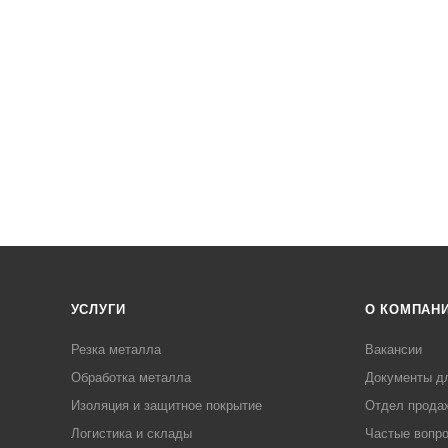
УСЛУГИ
О КОМПАН
Резка металла
Вакансии
Обработка металла
Документы д
Изоляция и защитное покрытие
Отдел прода
Логистика и склады
Частые вопр