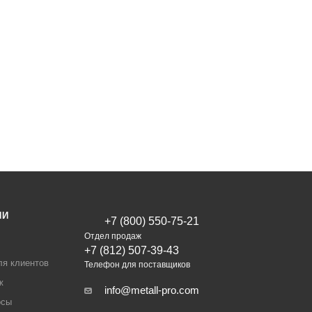
ИИ
+7 (800) 550-75-21
Отдел продаж
+7 (812) 507-39-43
ля клиентов
Телефон для поставщиков
ж
info@metall-pro.com
осы