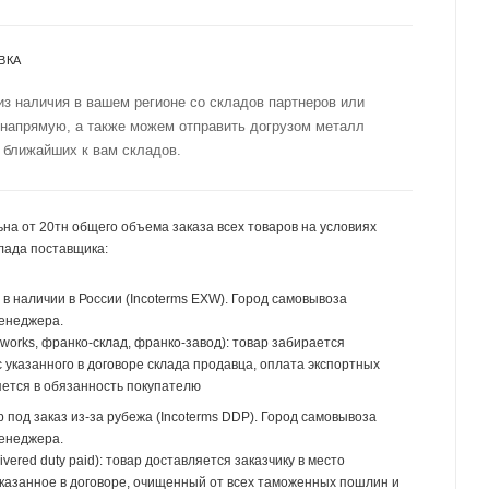
ВКА
из наличия в вашем регионе со складов партнеров или
 напрямую, а также можем отправить догрузом металл
 ближайших к вам складов.
на от 20тн общего объема заказа всех товаров на условиях
лада поставщика:
р в наличии в России (Incoterms EXW). Город самовывоза
менеджера.
 works, франко-склад, франко-завод): товар забирается
 указанного в договоре склада продавца, оплата экспортных
ется в обязанность покупателю
р под заказ из-за рубежа (Incoterms DDP). Город самовывоза
менеджера.
ivered duty paid): товар доставляется заказчику в место
указанное в договоре, очищенный от всех таможенных пошлин и