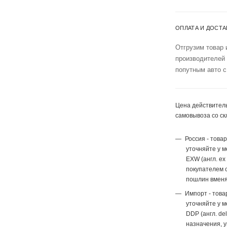
ОПЛАТА И ДОСТА
Отгрузим товар 
производителей
попутным авто с
Цена действитель
самовывоза со ск
Россия - това
уточняйте у 
EXW (англ. ex
покупателем с
пошлин вменя
Импорт - това
уточняйте у 
DDP (англ. del
назначения, 