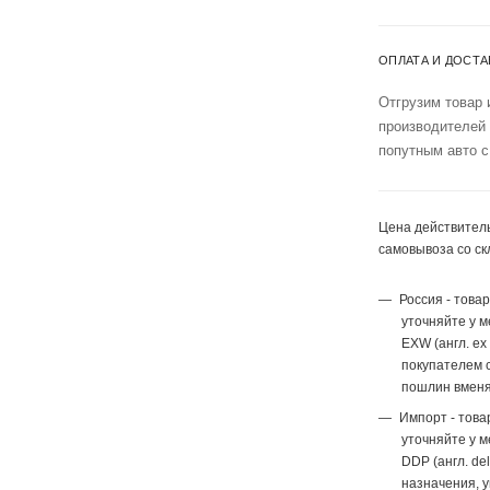
ОПЛАТА И ДОСТА
Отгрузим товар 
производителей
попутным авто с
Цена действитель
самовывоза со ск
Россия - това
уточняйте у 
EXW (англ. ex
покупателем с
пошлин вменя
Импорт - това
уточняйте у 
DDP (англ. del
назначения, 