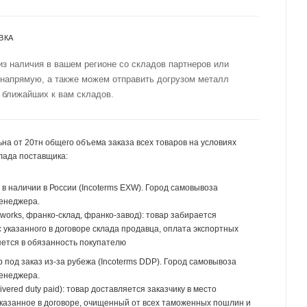
ВКА
из наличия в вашем регионе со складов партнеров или
 напрямую, а также можем отправить догрузом металл
 ближайших к вам складов.
на от 20тн общего объема заказа всех товаров на условиях
лада поставщика:
р в наличии в России (Incoterms EXW). Город самовывоза
менеджера.
 works, франко-склад, франко-завод): товар забирается
 указанного в договоре склада продавца, оплата экспортных
ется в обязанность покупателю
р под заказ из-за рубежа (Incoterms DDP). Город самовывоза
менеджера.
ivered duty paid): товар доставляется заказчику в место
указанное в договоре, очищенный от всех таможенных пошлин и