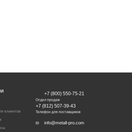
ИИ
+7 (800) 550-75-21
Отдел продаж
+7 (812) 507-39-43
ля клиентов
Телефон для поставщиков
ж
info@metall-pro.com
осы