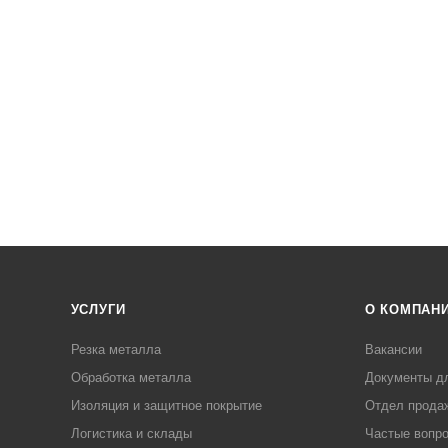
УСЛУГИ
О КОМПАН
Резка металла
Вакансии
Обработка металла
Документы д
Изоляция и защитное покрытие
Отдел прода
Логистика и склады
Частые вопр