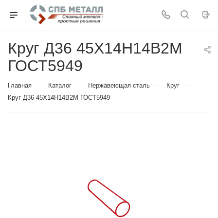
Круг Д36 45Х14Н14В2М
ГОСТ5949
—
—
—
—
Главная
Каталог
Нержавеющая сталь
Круг
Круг Д36 45Х14Н14В2М ГОСТ5949