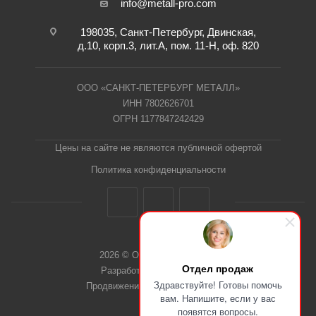
info@metall-pro.com
198035, Санкт-Петербург, Двинская,
д.10, корп.3, лит.А, пом. 11-Н, оф. 820
ООО «САНКТ-ПЕТЕРБУРГ МЕТАЛЛ»
ИНН 7802626701
ОГРН 1177847242429
Цены на сайте не являются публичной офертой
Политика конфиденциальности
2026 © ООО "СПб Металл"
Отдел продаж
Разработка сайта Dieztech
Здравствуйте! Готовы помочь
Продвижение сайта — Веб-Центр
вам. Напишите, если у вас
появятся вопросы.