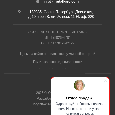
info@metall-pro.com
198035, Санкт-Петербург, Двинская,
д.10, корп.3, лит.А, пом. 11-Н, оф. 820
ООО «САНКТ-ПЕТЕРБУРГ МЕТАЛЛ»
ИНН 7802626701
ОГРН 1177847242429
Цены на сайте не являются публичной офертой
Политика конфиденциальности
2026 © ООО "СПб Металл"
Отдел продаж
Разработка сайта Dieztech
Здравствуйте! Готовы помочь
Продвижение сайта — Веб-Центр
вам. Напишите, если у вас
появятся вопросы.