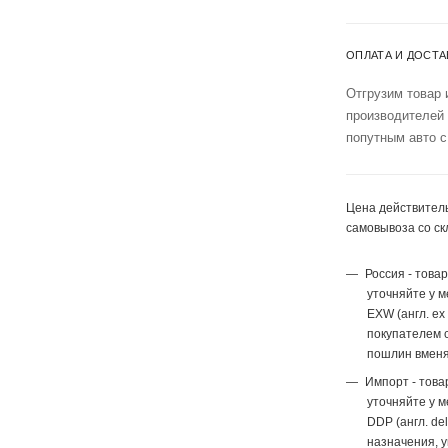
ОПЛАТА И ДОСТА
Отгрузим товар 
производителей
попутным авто с
Цена действитель
самовывоза со ск
Россия - това
уточняйте у 
EXW (англ. ex
покупателем с
пошлин вменя
Импорт - това
уточняйте у 
DDP (англ. del
назначения, 