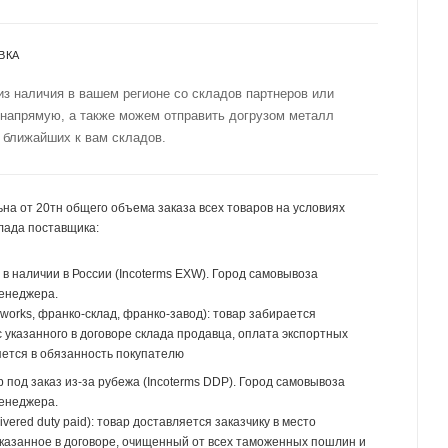
ВКА
из наличия в вашем регионе со складов партнеров или
 напрямую, а также можем отправить догрузом металл
 ближайших к вам складов.
на от 20тн общего объема заказа всех товаров на условиях
лада поставщика:
р в наличии в России (Incoterms EXW). Город самовывоза
менеджера.
 works, франко-склад, франко-завод): товар забирается
 указанного в договоре склада продавца, оплата экспортных
ется в обязанность покупателю
р под заказ из-за рубежа (Incoterms DDP). Город самовывоза
менеджера.
ivered duty paid): товар доставляется заказчику в место
указанное в договоре, очищенный от всех таможенных пошлин и