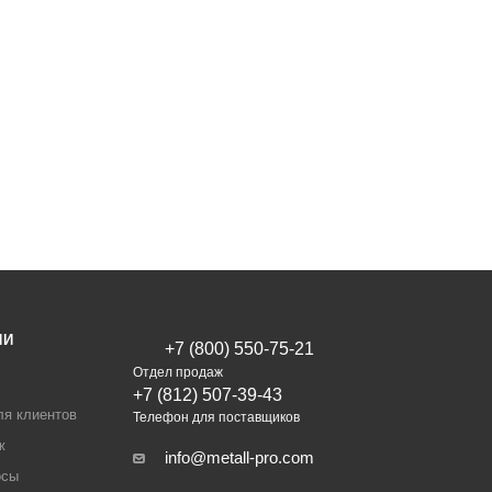
ИИ
+7 (800) 550-75-21
Отдел продаж
+7 (812) 507-39-43
ля клиентов
Телефон для поставщиков
ж
info@metall-pro.com
осы