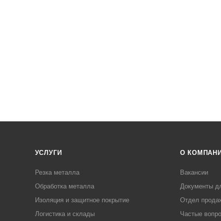
УСЛУГИ
О КОМПАН
Резка металла
Вакансии
Обработка металла
Документы д
Изоляция и защитное покрытие
Отдел прода
Логистика и склады
Частые вопр