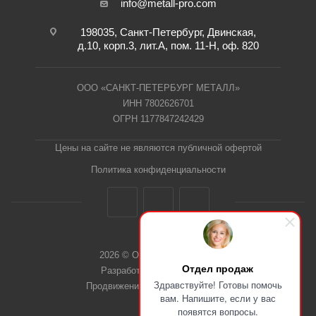
info@metall-pro.com
198035, Санкт-Петербург, Двинская,
д.10, корп.3, лит.А, пом. 11-Н, оф. 820
ООО «САНКТ-ПЕТЕРБУРГ МЕТАЛЛ»
ИНН 7802626701
ОГРН 1177847242429
Цены на сайте не являются публичной офертой
Политика конфиденциальности
2026 © ООО "СПб Металл"
Отдел продаж
Разработка сайта Dieztech
Здравствуйте! Готовы помочь
Продвижение сайта — Веб-Центр
вам. Напишите, если у вас
появятся вопросы.