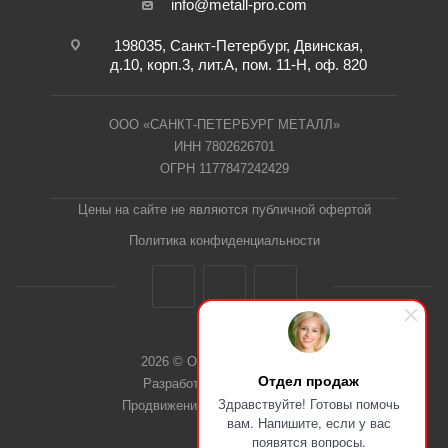
info@metall-pro.com
198035, Санкт-Петербург, Двинская,
д.10, корп.3, лит.А, пом. 11-Н, оф. 820
ООО «САНКТ-ПЕТЕРБУРГ МЕТАЛЛ»
ИНН 7802626701
ОГРН 1177847242429
Цены на сайте не являются публичной офертой
Политика конфиденциальности
2026 © ООО "СПб Металл"
Отдел продаж
Разработка сайта Dieztech
Здравствуйте! Готовы помочь
Продвижение сайта — Веб-Центр
вам. Напишите, если у вас
появятся вопросы.