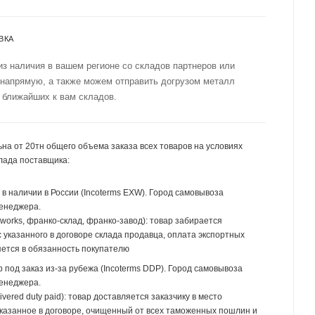
ВКА
из наличия в вашем регионе со складов партнеров или
 напрямую, а также можем отправить догрузом металл
 ближайших к вам складов.
на от 20тн общего объема заказа всех товаров на условиях
лада поставщика:
р в наличии в России (Incoterms EXW). Город самовывоза
менеджера.
 works, франко-склад, франко-завод): товар забирается
 указанного в договоре склада продавца, оплата экспортных
ется в обязанность покупателю
р под заказ из-за рубежа (Incoterms DDP). Город самовывоза
менеджера.
ivered duty paid): товар доставляется заказчику в место
указанное в договоре, очищенный от всех таможенных пошлин и