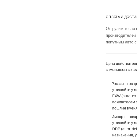
ОПЛАТА И ДОСТА
Отгрузим товар 
производителей
попутным авто с
Цена действитель
самовывоза со ск
Россия - това
уточняйте у 
EXW (англ. ex
покупателем с
пошлин вменя
Импорт - това
уточняйте у 
DDP (англ. del
назначения, 