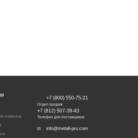
ИИ
+7 (800) 550-75-21
Отдел продаж
+7 (812) 507-39-43
ля клиентов
Телефон для поставщиков
ж
info@metall-pro.com
осы