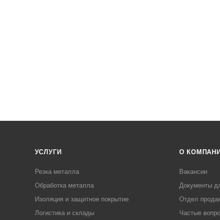
УСЛУГИ
О КОМПАН
Резка металла
Вакансии
Обработка металла
Документы д
Изоляция и защитное покрытие
Отдел прода
Логистика и склады
Частые вопр