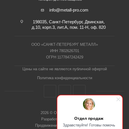
info@metall-pro.com
198035, Санкт-Петербург, Двинская,
д.10, корп.3, лит.А, пом. 11-Н, оф. 820
ООО «САНКТ-ПЕТЕРБУРГ МЕТАЛЛ»
ИНН 7802626701
ОГРН 1177847242429
Цены на сайте не являются публичной офертой
Политика конфиденциальности
2026 © ООО "СПб Металл"
Отдел продаж
Разработка сайта Dieztech
Здравствуйте! Готовы помочь
Продвижение сайта — Веб-Центр