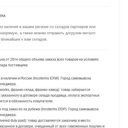
ВКА
из наличия в вашем регионе со складов партнеров или
 напрямую, а также можем отправить догрузом металл
 ближайших к вам складов.
на от 20тн общего объема заказа всех товаров на условиях
лада поставщика:
р в наличии в России (Incoterms EXW). Город самовывоза
менеджера.
 works, франко-склад, франко-завод): товар забирается
 указанного в договоре склада продавца, оплата экспортных
ется в обязанность покупателю
р под заказ из-за рубежа (Incoterms DDP). Город самовывоза
менеджера.
ivered duty paid): товар доставляется заказчику в место
указанное в договоре, очищенный от всех таможенных пошлин и