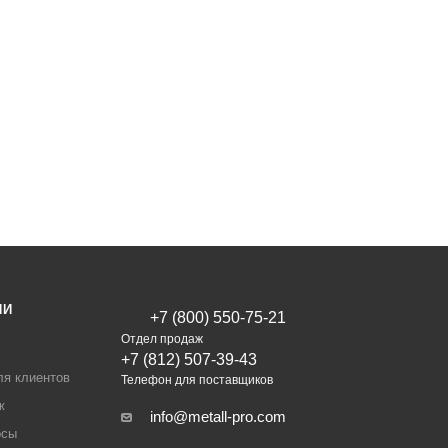
ИИ
+7 (800) 550-75-21
Отдел продаж
+7 (812) 507-39-43
ля клиентов
Телефон для поставщиков
ж
info@metall-pro.com
осы