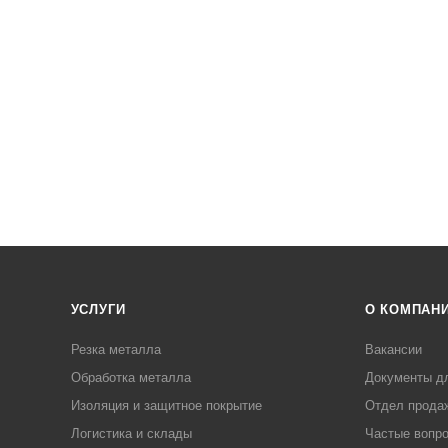
УСЛУГИ
О КОМПАН
Резка металла
Вакансии
Обработка металла
Документы д
Изоляция и защитное покрытие
Отдел прода
Логистика и склады
Частые вопр