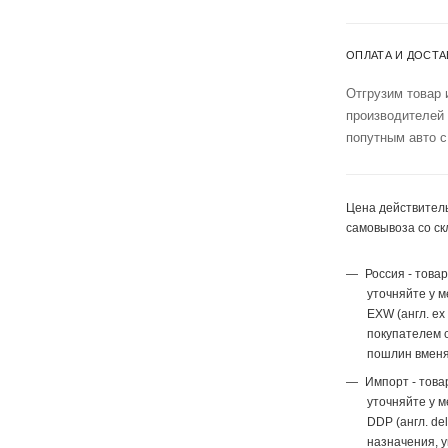
ОПЛАТА И ДОСТА
Отгрузим товар 
производителей
попутным авто с
Цена действитель
самовывоза со ск
Россия - това
уточняйте у 
EXW (англ. ex
покупателем с
пошлин вменя
Импорт - това
уточняйте у 
DDP (англ. del
назначения, 