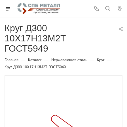
Круг Д300
10Х17Н13М2Т
ГОСТ5949
—
—
—
—
Главная
Каталог
Нержавеющая сталь
Круг
Круг Д300 10Х17Н13М2Т ГОСТ5949