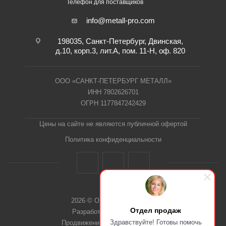
Телефон для поставщиков
info@metall-pro.com
198035, Санкт-Петербург, Двинская,
д.10, корп.3, лит.А, пом. 11-Н, оф. 820
ООО «САНКТ-ПЕТЕРБУРГ МЕТАЛЛ»
ИНН 7802626701
ОГРН 1177847242429
Цены на сайте не являются публичной офертой
Политика конфиденциальности
2026 © ООО "СПб Металл"
Отдел продаж
Разработка сайта Dieztech
Здравствуйте! Готовы помочь
Продвижение сайта — Веб-Центр