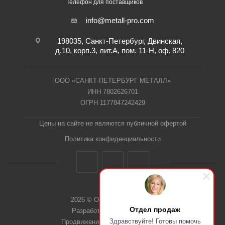
Телефон для поставщиков
info@metall-pro.com
198035, Санкт-Петербург, Двинская,
д.10, корп.3, лит.А, пом. 11-Н, оф. 820
ООО «САНКТ-ПЕТЕРБУРГ МЕТАЛЛ»
ИНН 7802626701
ОГРН 1177847242429
Цены на сайте не являются публичной офертой
Политика конфиденциальности
2026 © ООО "СПб Металл"
Отдел продаж
Разработка сайта Dieztech
Здравствуйте! Готовы помочь
Продвижение сайта — Веб-Центр