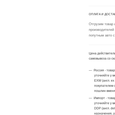
ОПЛАТА И ДОСТА
Отгрузим товар 
производителей
попутным авто с
Цена действитель
самовывоза со ск
Россия - това
уточняйте у 
EXW (англ. ex
покупателем с
пошлин вменя
Импорт - това
уточняйте у 
DDP (англ. del
назначения, 