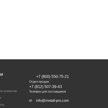
ИИ
+7 (800) 550-75-21
Отдел продаж
+7 (812) 507-39-43
ля клиентов
Телефон для поставщиков
ж
info@metall-pro.com
осы