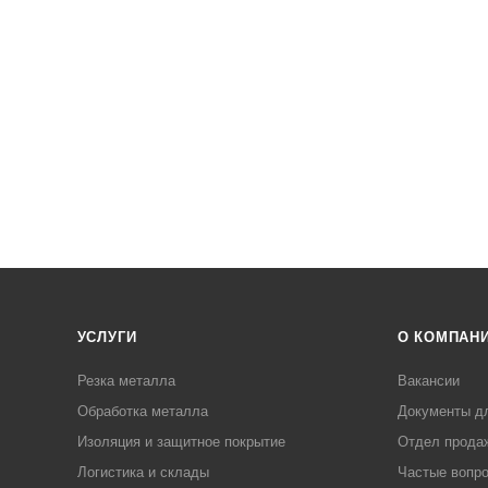
УСЛУГИ
О КОМПАН
Резка металла
Вакансии
Обработка металла
Документы д
Изоляция и защитное покрытие
Отдел прода
Логистика и склады
Частые вопр