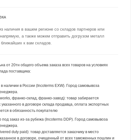
ВКА
из наличия в вашем регионе со складов партнеров или
 напрямую, а также можем отправить догрузом металл
 ближайших к вам складов.
на от 20тн общего объема заказа всех товаров на условиях
лада поставщика:
р в наличии в России (Incoterms EXW). Город самовывоза
менеджера.
 works, франко-склад, франко-завод): товар забирается
 указанного в договоре склада продавца, оплата экспортных
ется в обязанность покупателю
р под заказ из-за рубежа (Incoterms DDP). Город самовывоза
менеджера.
ivered duty paid): товар доставляется заказчику в место
указанное в договоре, очищенный от всех таможенных пошлин и