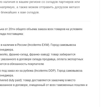
из наличия в вашем регионе со складов партнеров или
 напрямую, а также можем отправить догрузом металл
 ближайших к вам складов.
на от 20тн общего объема заказа всех товаров на условиях
лада поставщика:
р в наличии в России (Incoterms EXW). Город самовывоза
менеджера.
 works, франко-склад, франко-завод): товар забирается
 указанного в договоре склада продавца, оплата экспортных
ется в обязанность покупателю
р под заказ из-за рубежа (Incoterms DDP). Город самовывоза
менеджера.
ivered duty paid): товар доставляется заказчику в место
указанное в договоре, очищенный от всех таможенных пошлин и