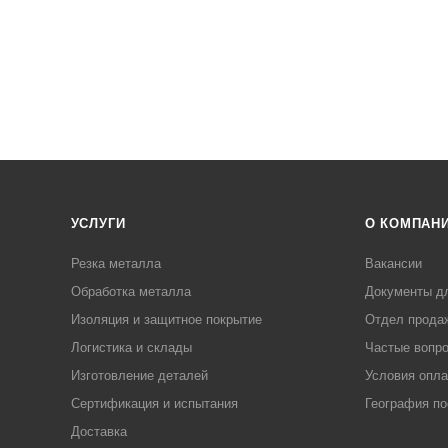
УСЛУГИ
О КОМПАН
Резка металла
Вакансии
Обработка металла
Документы д
Изоляция и защитное покрытие
Отдел прода
Логистика и склады
Частые вопр
Изготовление деталей
Условия опл
Сертификация и испытания
География по
Доставка