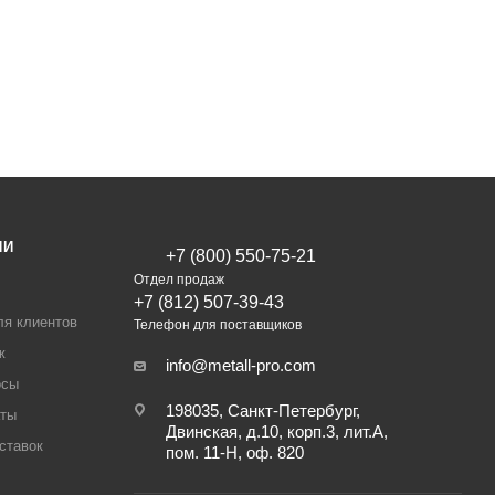
ИИ
+7 (800) 550-75-21
Отдел продаж
+7 (812) 507-39-43
ля клиентов
Телефон для поставщиков
ж
info@metall-pro.com
осы
198035, Санкт-Петербург,
аты
Двинская, д.10, корп.3, лит.А,
ставок
пом. 11-Н, оф. 820