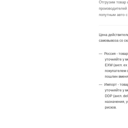
Отгрузим товар 
производителей
попутным авто с
Цена действитель
самовывоза со ск
Россия - това
уточняйте у 
EXW (англ. ex
покупателем с
пошлин вменя
Импорт - това
уточняйте у 
DDP (англ. del
назначения, 
рисков.