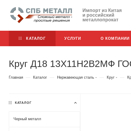
Импорт из Китая
и российский
металлопрокат
КАТАЛОГ
УСЛУГИ
О КОМПАНИИ
Круг Д18 13Х11Н2В2МФ ГО
—
—
—
—
Главная
Каталог
Нержавеющая сталь
Круг
К
КАТАЛОГ
Черный металл