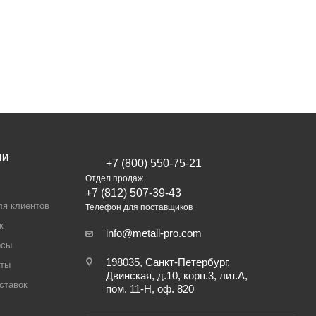
ИИ
+7 (800) 550-75-21
Отдел продаж
+7 (812) 507-39-43
ля клиентов
Телефон для поставщиков
ж
info@metall-pro.com
осы
198035, Санкт-Петербург,
аты
Двинская, д.10, корп.3, лит.А,
ставок
пом. 11-Н, оф. 820