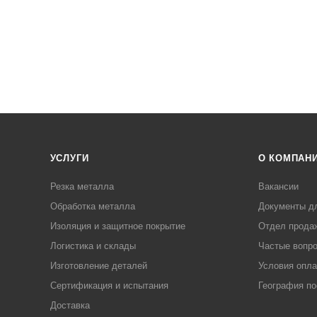
УСЛУГИ
О КОМПАН
Резка металла
Вакансии
Обработка металла
Документы д
Изоляция и защитное покрытие
Отдел прода
Логистика и склады
Частые вопр
Изготовление деталей
Условия опл
Сертификация и испытания
География по
Доставка