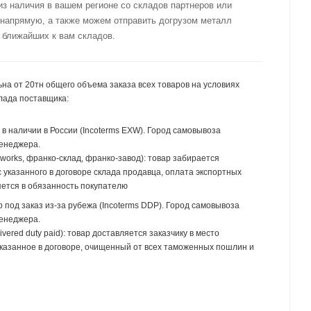
из наличия в вашем регионе со складов партнеров или
 напрямую, а также можем отправить догрузом металл
 ближайших к вам складов.
на от 20тн общего объема заказа всех товаров на условиях
лада поставщика:
р в наличии в России (Incoterms EXW). Город самовывоза
менеджера.
 works, франко-склад, франко-завод): товар забирается
 указанного в договоре склада продавца, оплата экспортных
ется в обязанность покупателю
р под заказ из-за рубежа (Incoterms DDP). Город самовывоза
менеджера.
ivered duty paid): товар доставляется заказчику в место
указанное в договоре, очищенный от всех таможенных пошлин и