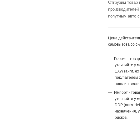
Отгрузим товар 
производителей
попутным авто с
Цена действитель
самовывоза со ск
Россия - това
уточняйте у 
EXW (англ. ex
покупателем с
пошлин вменя
Импорт - това
уточняйте у 
DDP (англ. del
назначения, 
рисков.