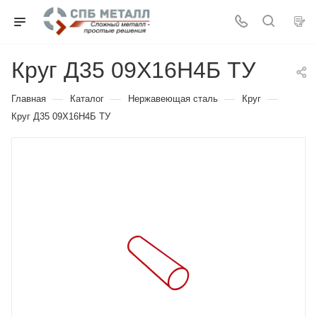
Круг Д35 09Х16Н4Б ТУ
—
—
—
—
Главная
Каталог
Нержавеющая сталь
Круг
Круг Д35 09Х16Н4Б ТУ