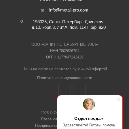
info@metall-pro.com
198035, Санкт-Петербург, Двинская,
д.10, корп.3, лит.А, пом. 11-Н, оф. 820
ООО «САНКТ-ПЕТЕРБУРГ МЕТАЛЛ»
ИНН 7802626701
ОГРН 1177847242429
Цены на сайте не являются публичной офертой
Политика конфиденциальности
2026 © ООО "СПб Металл"
Отдел продаж
Разработка сайта Dieztech
Здравствуйте! Готовы помочь
Продвижение сайта — Веб-Центр