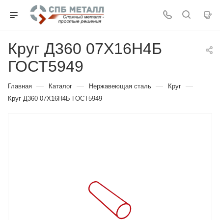
Круг Д360 07Х16Н4Б
ГОСТ5949
—
—
—
—
Главная
Каталог
Нержавеющая сталь
Круг
Круг Д360 07Х16Н4Б ГОСТ5949