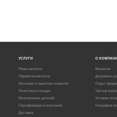
УСЛУГИ
О КОМПАН
Резка металла
Вакансии
Обработка металла
Документы д
Изоляция и защитное покрытие
Отдел прода
Логистика и склады
Частые вопр
Изготовление деталей
Условия опл
Сертификация и испытания
География по
Доставка