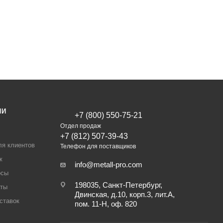
ИИ
+7 (800) 550-75-21
Отдел продаж
+7 (812) 507-39-43
ля клиентов
Телефон для поставщиков
ж
info@metall-pro.com
осы
198035, Санкт-Петербург,
аты
Двинская, д.10, корп.3, лит.А,
ставок
пом. 11-Н, оф. 820