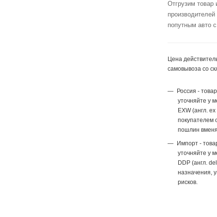
Отгрузим товар 
производителей
попутным авто с
Цена действитель
самовывоза со ск
Россия - това
уточняйте у 
EXW (англ. ex
покупателем с
пошлин вменя
Импорт - това
уточняйте у 
DDP (англ. del
назначения, 
рисков.