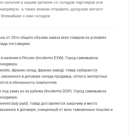
из наличия в вашем регионе со складов партнеров или
 напрямую, а также можем отправить догрузом металл
 ближайших к вам складов.
на от 20тн общего объема заказа всех товаров на условиях
лада поставщика:
р в наличии в России (Incoterms EXW). Город самовывоза
менеджера.
 works, франко-склад, франко-завод): товар забирается
 указанного в договоре склада продавца, оплата экспортных
ется в обязанность покупателю
р под заказ из-за рубежа (Incoterms DDP). Город самовывоза
менеджера.
ivered duty paid): товар доставляется заказчику в место
указанное в договоре, очищенный от всех таможенных пошлин и