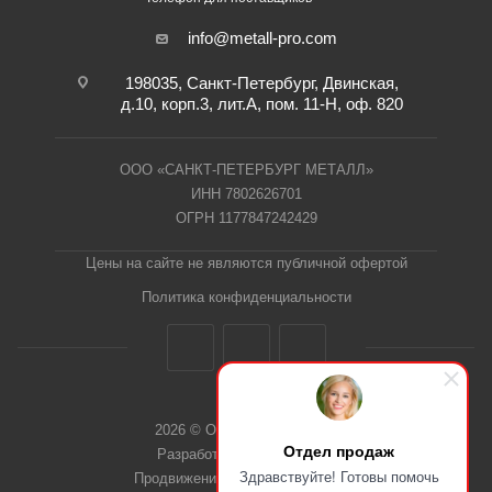
info@metall-pro.com
198035, Санкт-Петербург, Двинская,
д.10, корп.3, лит.А, пом. 11-Н, оф. 820
ООО «САНКТ-ПЕТЕРБУРГ МЕТАЛЛ»
ИНН 7802626701
ОГРН 1177847242429
Цены на сайте не являются публичной офертой
Политика конфиденциальности
2026 © ООО "СПб Металл"
Отдел продаж
Разработка сайта Dieztech
Здравствуйте! Готовы помочь
Продвижение сайта — Веб-Центр