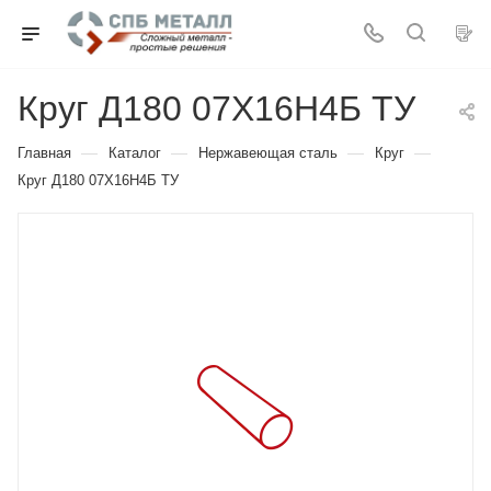
Круг Д180 07Х16Н4Б ТУ
—
—
—
—
Главная
Каталог
Нержавеющая сталь
Круг
Круг Д180 07Х16Н4Б ТУ