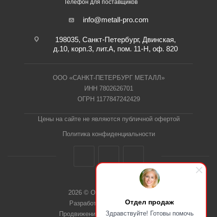
Телефон для поставщиков
info@metall-pro.com
198035, Санкт-Петербург, Двинская,
д.10, корп.3, лит.А, пом. 11-Н, оф. 820
ООО «САНКТ-ПЕТЕРБУРГ МЕТАЛЛ»
ИНН 7802626701
ОГРН 1177847242429
Цены на сайте не являются публичной офертой
Политика конфиденциальности
2026 © ООО "СПб Металл"
Отдел продаж
Разработка сайта Dieztech
Здравствуйте! Готовы помочь
Продвижение сайта — Веб-Центр