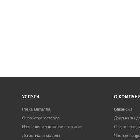
УСЛУГИ
О КОМПАН
Резка металла
Вакансии
Обработка металла
Документы д
Изоляция и защитное покрытие
Отдел прода
Логистика и склады
Частые вопр