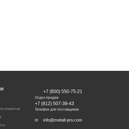
ИИ
+7 (800) 550-75-21
Отдел продаж
+7 (812) 507-39-43
ля клиентов
Телефон для поставщиков
ж
info@metall-pro.com
осы