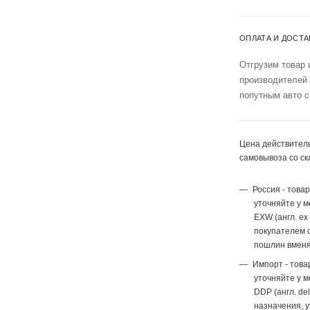
ОПЛАТА И ДОСТА
Отгрузим товар 
производителей
попутным авто с
Цена действитель
самовывоза со ск
Россия - това
уточняйте у 
EXW (англ. ex
покупателем с
пошлин вменя
Импорт - това
уточняйте у 
DDP (англ. del
назначения, 