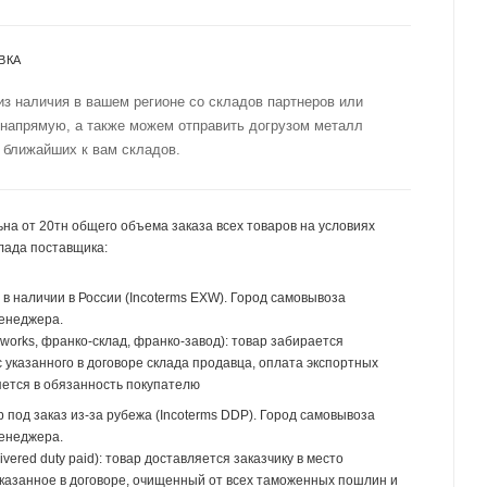
ВКА
из наличия в вашем регионе со складов партнеров или
 напрямую, а также можем отправить догрузом металл
 ближайших к вам складов.
на от 20тн общего объема заказа всех товаров на условиях
лада поставщика:
р в наличии в России (Incoterms EXW). Город самовывоза
менеджера.
 works, франко-склад, франко-завод): товар забирается
 указанного в договоре склада продавца, оплата экспортных
ется в обязанность покупателю
р под заказ из-за рубежа (Incoterms DDP). Город самовывоза
менеджера.
ivered duty paid): товар доставляется заказчику в место
указанное в договоре, очищенный от всех таможенных пошлин и