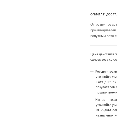
ОПЛАТА И ДОСТА
Отгрузим товар 
производителей
попутным авто с
Цена действитель
самовывоза со ск
Россия - това
уточняйте у 
EXW (англ. ex
покупателем с
пошлин вменя
Импорт - това
уточняйте у 
DDP (англ. del
назначения, 