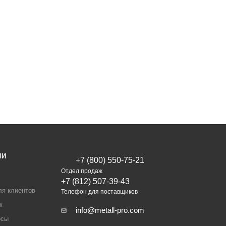
ИИ
+7 (800) 550-75-21
Отдел продаж
+7 (812) 507-39-43
ля клиентов
Телефон для поставщиков
ж
info@metall-pro.com
осы