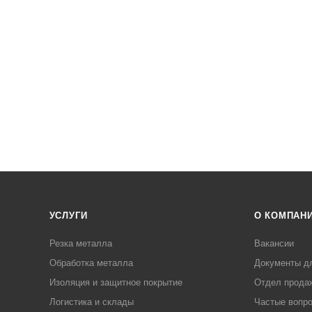
УСЛУГИ
О КОМПАН
Резка металла
Вакансии
Обработка металла
Документы д
Изоляция и защитное покрытие
Отдел прода
Логистика и склады
Частые вопр