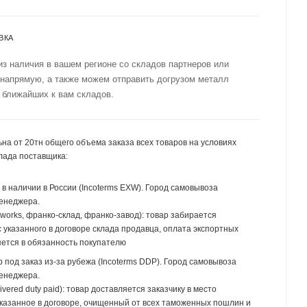
ВКА
из наличия в вашем регионе со складов партнеров или
 напрямую, а также можем отправить догрузом металл
 ближайших к вам складов.
на от 20тн общего объема заказа всех товаров на условиях
лада поставщика:
р в наличии в России (Incoterms EXW). Город самовывоза
менеджера.
 works, франко-склад, франко-завод): товар забирается
 указанного в договоре склада продавца, оплата экспортных
ется в обязанность покупателю
р под заказ из-за рубежа (Incoterms DDP). Город самовывоза
менеджера.
ivered duty paid): товар доставляется заказчику в место
указанное в договоре, очищенный от всех таможенных пошлин и