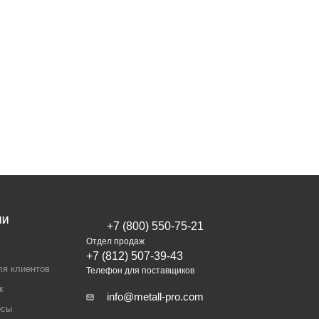
ИИ
+7 (800) 550-75-21
Отдел продаж
+7 (812) 507-39-43
ля клиентов
Телефон для поставщиков
ж
info@metall-pro.com
осы