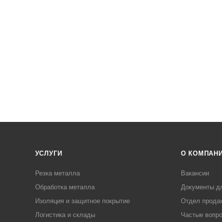
УСЛУГИ
О КОМПАН
Резка металла
Вакансии
Обработка металла
Документы д
Изоляция и защитное покрытие
Отдел прода
Логистика и склады
Частые вопр