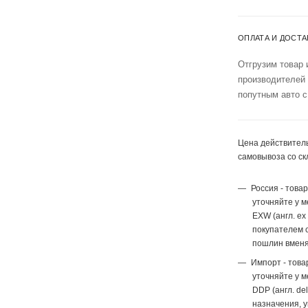
ОПЛАТА И ДОСТА
Отгрузим товар 
производителей
попутным авто с
Цена действитель
самовывоза со ск
Россия - това
уточняйте у 
EXW (англ. ex
покупателем с
пошлин вменя
Импорт - това
уточняйте у 
DDP (англ. del
назначения, 