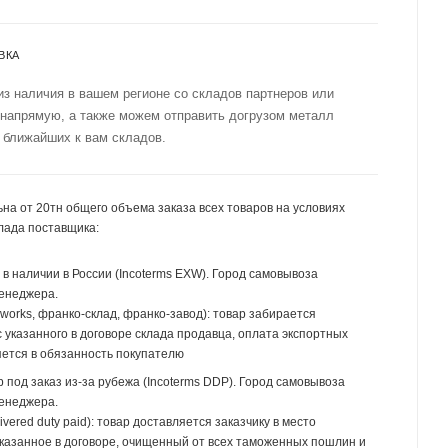
ВКА
из наличия в вашем регионе со складов партнеров или
 напрямую, а также можем отправить догрузом металл
 ближайших к вам складов.
на от 20тн общего объема заказа всех товаров на условиях
лада поставщика:
р в наличии в России (Incoterms EXW). Город самовывоза
менеджера.
 works, франко-склад, франко-завод): товар забирается
 указанного в договоре склада продавца, оплата экспортных
ется в обязанность покупателю
р под заказ из-за рубежа (Incoterms DDP). Город самовывоза
менеджера.
ivered duty paid): товар доставляется заказчику в место
указанное в договоре, очищенный от всех таможенных пошлин и