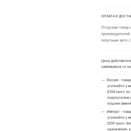
ОПЛАТА И ДОСТА
Отгрузим товар 
производителей
попутным авто с
Цена действитель
самовывоза со ск
Россия - това
уточняйте у 
EXW (англ. ex
покупателем с
пошлин вменя
Импорт - това
уточняйте у 
DDP (англ. del
назначения, 