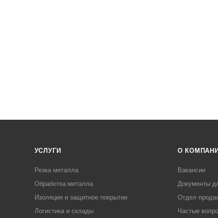
УСЛУГИ
О КОМПАН
Резка металла
Вакансии
Обработка металла
Документы д
Изоляция и защитное покрытие
Отдел прода
Логистика и склады
Частые вопр