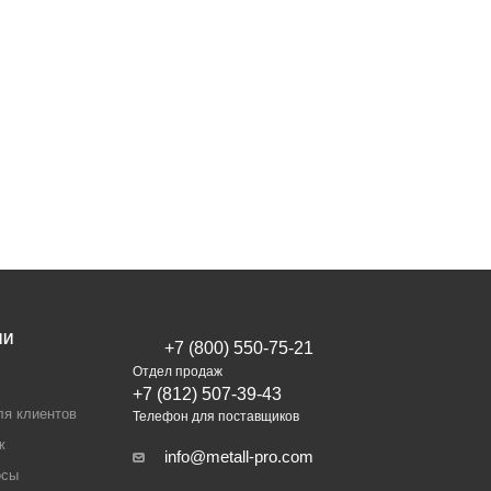
ИИ
+7 (800) 550-75-21
Отдел продаж
+7 (812) 507-39-43
ля клиентов
Телефон для поставщиков
ж
info@metall-pro.com
осы