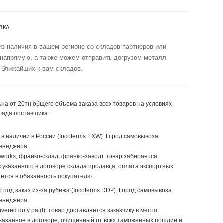
ВКА
из наличия в вашем регионе со складов партнеров или
 напрямую, а также можем отправить догрузом металл
 ближайших к вам складов.
на от 20тн общего объема заказа всех товаров на условиях
лада поставщика:
р в наличии в России (Incoterms EXW). Город самовывоза
менеджера.
 works, франко-склад, франко-завод): товар забирается
 указанного в договоре склада продавца, оплата экспортных
ется в обязанность покупателю
р под заказ из-за рубежа (Incoterms DDP). Город самовывоза
менеджера.
ivered duty paid): товар доставляется заказчику в место
указанное в договоре, очищенный от всех таможенных пошлин и