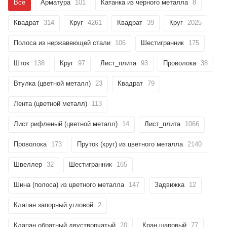
Все
Арматура
101
Катанка из черного металла
8
Квадрат
314
Круг
4261
Квадрат
39
Круг
2025
Полоса из нержавеющей стали
106
Шестигранник
175
Шток
138
Круг
97
Лист_плита
93
Проволока
38
Втулка (цветной металл)
23
Квадрат
79
Лента (цветной металл)
113
Лист рифленый (цветной металл)
14
Лист_плита
1066
Проволока
173
Пруток (круг) из цветного металла
2140
Швеллер
32
Шестигранник
165
Шина (полоса) из цветного металла
147
Задвижка
12
Клапан запорный угловой
2
Клапан обратный двустворчатый
20
Кран шаровый
77