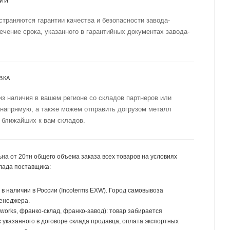
ТИИ
страняются гарантии качества и безопасности завода-
течение срока, указанного в гарантийных документах завода-
ВКА
из наличия в вашем регионе со складов партнеров или
 напрямую, а также можем отправить догрузом металл
 ближайших к вам складов.
на от 20тн общего объема заказа всех товаров на условиях
лада поставщика:
р в наличии в России (Incoterms EXW). Город самовывоза
менеджера.
 works, франко-склад, франко-завод): товар забирается
 указанного в договоре склада продавца, оплата экспортных