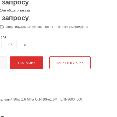
 запросу
0тн общего заказа
 запросу
Индивидуальные условия цены по заявке у менеджера
108
57
76
В КОРЗИНУ
КУПИТЬ В 1 КЛИК
келевый 90гр 1.6 МПа CuNi10Fe1.6Mn EHN9603_600