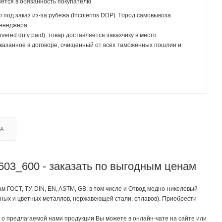
ется в обязанность покупателю
р под заказ из-за рубежа (Incoterms DDP). Город самовывоза
менеджера.
ivered duty paid): товар доставляется заказчику в место
указанное в договоре, очищенный от всех таможенных пошлин и
КА
03_600 - заказать по выгодным ценам
ГОСТ, ТУ, DIN, EN, ASTM, GB, в том числе и Отвод медно-никелевый
рных и цветных металлов, нержавеющей стали, сплавов). Приобрести
о предлагаемой нами продукции Вы можете в онлайн-чате на сайте или