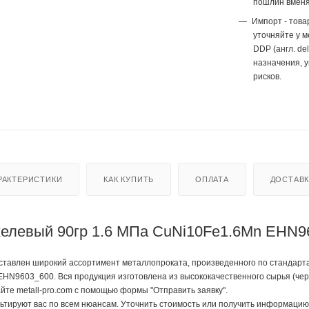
пошлин вменя
Импорт - това
уточняйте у 
DDP (англ. del
назначения, 
рисков.
РАКТЕРИСТИКИ
КАК КУПИТЬ
ОПЛАТА
ДОСТАВ
елевый 90гр 1.6 МПа CuNi10Fe1.6Mn EHN96
тавлен широкий ассортимент металлопроката, произведенного по стандартам 
EHN9603_600. Вся продукция изготовлена из высококачественного сырья (че
йте metall-pro.com с помощью формы "Отправить заявку".
тируют вас по всем нюансам. Уточнить стоимость или получить информацию 