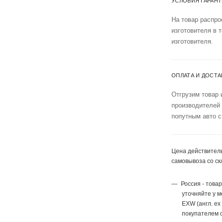
УСЛОВИЯ ГАРАН
На товар распро
изготовителя в 
изготовителя.
ОПЛАТА И ДОСТА
Отгрузим товар 
производителей
попутным авто с
Цена действитель
самовывоза со ск
Россия - това
уточняйте у 
EXW (англ. ex
покупателем с