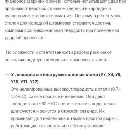
пуансонов (верхних бойков), которые испытывают удар при
пробивке отверстий: слишком твердый и карбидный
пуансон может просто сломаться. Поэтому в рецептурах
сталей для холодной штамповки стараются достичь
компромисса: максимальная твёрдость при приемлемой
ударной прочности.
По сложности и ответственности работы различают
несколько подгрупп холодных штамповых сталей:
Углеродистые инструментальные стали (У7, У8, У9,
У10, У11, У12)
Это нелегированные высокоуглеродистые стали (0,7–
1,2% C), самые простые и дешевые. Они дают
твёрдость до ~60 HRC после закалки в воде, легко
шлифуются и режутся в отожжённом виде. Их
применяют для небольших штампов простой формы,
работающих в относительно лёгких условиях –