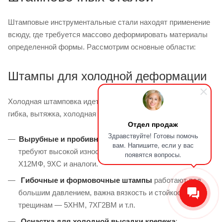
Штамповые инструментальные стали находят применение
всюду, где требуется массово деформировать материалы
определенной формы. Рассмотрим основные области:
Штампы для холодной деформации
Холодная штамповка идет без нагрева: вырубка/пробивка,
гибка, вытяжка, холодная высадка, накатка резьбы.
Отдел продаж
Здравствуйте! Готовы помочь
Вырубные и пробивные штампы
(пуансон и матрица)
вам. Напишите, если у вас
требуют высокой износостойкости, часто применяют
появятся вопросы.
Х12МФ, 9ХС и аналоги.
Гибочные и формовочные штампы
работают под
большим давлением, важна вязкость и стойкость к
трещинам — 5ХНМ, 7ХГ2ВМ и т.п.
Оснастка для холодной высадки крепежа
: