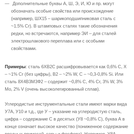
Дополнительные буквы А, Ш, Э, И, Ю и пр. могут
обозначать особые свойства или происхождение
(например, ШХ15 – шарикоподшипниковая сталь с
~1.5% Cr). В штамповых сталях такие обозначения
редки, но встречаются, например ЭИ – для сталей
электрошлакового переплава или с особыми
свойствами.
Примеры
: сталь 6ХВ2С расшифровывается как 0,6% C, Х
– ~1% Cr (без цифры), В2 – ~2% W, С – ~0,3-0,8% Si. Или
сталь 8Х4В3М3Ф2 – содержит ~0,8% C, 4% Cr, 3% W, 3%
Mo, 2% V (очень высоколегированный сплав).
Углеродистые инструментальные стали имеют марки вида
У7А, У10 и т.д., где У – указание на углеродистую сталь,
цифра – содержание C в десятых (У8 ~0,8% C), буква А в
конце означает высокое качество (пониженное содержание
вредных примесей, серы и фосфора). Например, У8А –