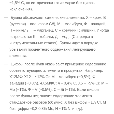
~1,5% C, но исторически такие марки без цифры –
исключения).
Буквы обозначают химические элементы: Х – хром, В
(русская) – вольфрам (W), М – молибден, Ф – ванадий,
Н – никель, Г – марганец, С – кремний (силиций). Иногда
встречаются К – кобальт, Д – медь (Cu, редко в
инструментальных сталях). Буквы идут в порядке
убывания процентного содержания легирующего
элемента.
Цифры после букв указывают примерное содержание
соответствующего элемента в процентах. Например,
Х12МФ: Х12 – ~12% Cr, М – молибден (~0,5%), Ф –
ванадий (~0,8%). 4Х5МФС: 4 – 0,4% C, Х5 – ~5% Cr, М –
Mo (~1%), Ф – V (~0,5%), С – Si (~1%). Если цифры
после буквы нет, значит содержание элемента
стандартное базовое (обычно: Х без цифры ~1% Cr, М
без цифры ~0,2-0,3% Mo, Н ~1% Ni и т.д.).