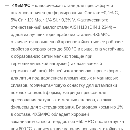
4Х5МФС
– классическая сталь для пресс-форм и
штампов горячего деформирования. Состав: ~0,4% C,
5% Cr, ~1% Mo, ~1% Si, ~0,3% V. Фактически это
отечественный аналог стали AISI H13 (DIN 1.2344) –
одной из лучших горячерабочих сталей. 4Х5МФС
отличается повышенной красностойкостью: ее рабочие
свойства сохраняются до 600 °C и выше, она устойчива
к образованию сетки мелких трещин при
термоциклической нагрузке (так называемый
термический шок). Из неё изготавливают пресс-формы
для литья под давлением алюминиевых и магниевых
сплавов, горячештамповую оснастку для штамповки
поковок сложной формы, матрицы прессов для
прессования латунных и медных сплавов, а также
фильеры для экструдирования. Благодаря кремнию 1%
в составе, 4Х5МФС обладает хорошей
закаливаемостью и твердостью ~50 HRC после отпуска
при 600 °C, а присутствие ванадия повышает стойкость