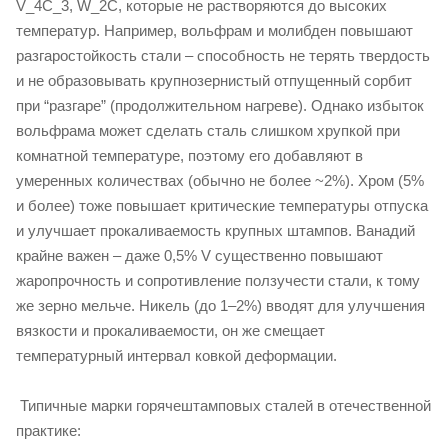
V_4C_3, W_2C, которые не растворяются до высоких
температур. Например, вольфрам и молибден повышают
разгаростойкость стали – способность не терять твердость
и не образовывать крупнозернистый отпущенный сорбит
при “разгаре” (продолжительном нагреве). Однако избыток
вольфрама может сделать сталь слишком хрупкой при
комнатной температуре, поэтому его добавляют в
умеренных количествах (обычно не более ~2%). Хром (5%
и более) тоже повышает критические температуры отпуска
и улучшает прокаливаемость крупных штампов. Ванадий
крайне важен – даже 0,5% V существенно повышают
жаропрочность и сопротивление ползучести стали, к тому
же зерно мельче. Никель (до 1–2%) вводят для улучшения
вязкости и прокаливаемости, он же смещает
температурный интервал ковкой деформации.
Типичные марки горячештамповых сталей в отечественной
практике: