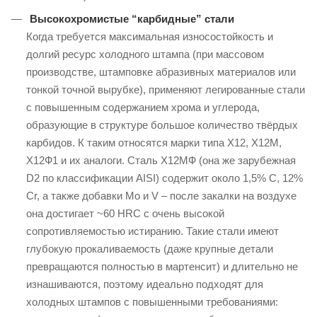
Высокохромистые “карбидные” стали
Когда требуется максимальная износостойкость и
долгий ресурс холодного штампа (при массовом
производстве, штамповке абразивных материалов или
тонкой точной вырубке), применяют легированные стали
с повышенным содержанием хрома и углерода,
образующие в структуре большое количество твёрдых
карбидов. К таким относятся марки типа Х12, Х12М,
Х12Ф1 и их аналоги. Сталь Х12МФ (она же зарубежная
D2 по классификации AISI) содержит около 1,5% C, 12%
Cr, а также добавки Mo и V – после закалки на воздухе
она достигает ~60 HRC с очень высокой
сопротивляемостью истиранию. Такие стали имеют
глубокую прокаливаемость (даже крупные детали
превращаются полностью в мартенсит) и длительно не
изнашиваются, поэтому идеально подходят для
холодных штампов с повышенными требованиями: