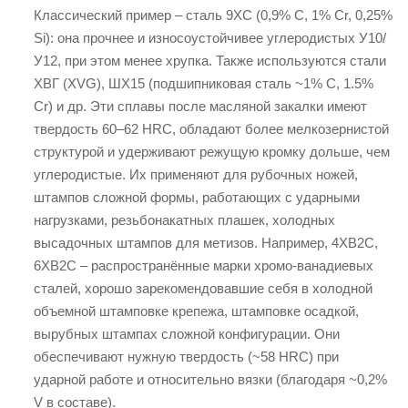
Классический пример – сталь 9ХС (0,9% C, 1% Cr, 0,25%
Si): она прочнее и износоустойчивее углеродистых У10/
У12, при этом менее хрупка. Также используются стали
ХВГ (ХVG), ШХ15 (подшипниковая сталь ~1% C, 1.5%
Cr) и др. Эти сплавы после масляной закалки имеют
твердость 60–62 HRC, обладают более мелкозернистой
структурой и удерживают режущую кромку дольше, чем
углеродистые. Их применяют для рубочных ножей,
штампов сложной формы, работающих с ударными
нагрузками, резьбонакатных плашек, холодных
высадочных штампов для метизов. Например, 4ХВ2С,
6ХВ2С – распространённые марки хромо-ванадиевых
сталей, хорошо зарекомендовавшие себя в холодной
объемной штамповке крепежа, штамповке осадкой,
вырубных штампах сложной конфигурации. Они
обеспечивают нужную твердость (~58 HRC) при
ударной работе и относительно вязки (благодаря ~0,2%
V в составе).