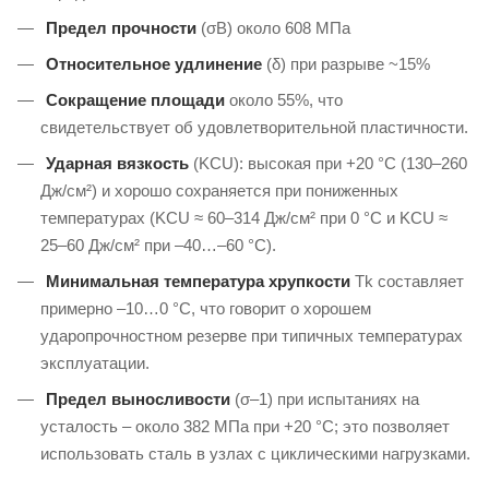
Предел прочности
(σB) около 608 МПа
Относительное удлинение
(δ) при разрыве ~15%
Сокращение площади
около 55%, что
свидетельствует об удовлетворительной пластичности.
Ударная вязкость
(KCU): высокая при +20 °C (130–260
Дж/см²) и хорошо сохраняется при пониженных
температурах (KCU ≈ 60–314 Дж/см² при 0 °C и KCU ≈
25–60 Дж/см² при –40…–60 °C).
Минимальная температура хрупкости
Tk составляет
примерно –10…0 °C, что говорит о хорошем
ударопрочностном резерве при типичных температурах
эксплуатации.
Предел выносливости
(σ–1) при испытаниях на
усталость – около 382 МПа при +20 °C; это позволяет
использовать сталь в узлах с циклическими нагрузками.