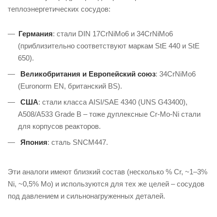
теплоэнергетических сосудов:
Германия
: стали DIN 17CrNiMo6 и 34CrNiMo6
(приблизительно соответствуют маркам StE 440 и StE
650).
Великобритания и Европейский союз
: 34CrNiMo6
(Euronorm EN, британский BS).
США
: стали класса AISI/SAE 4340 (UNS G43400),
A508/A533 Grade B – тоже дуплексные Cr-Mo-Ni стали
для корпусов реакторов.
Япония
: сталь SNCM447.
Эти аналоги имеют близкий состав (несколько % Cr, ~1–3%
Ni, ~0,5% Mo) и используются для тех же целей – сосудов
под давлением и сильнонагруженных деталей.