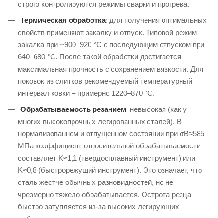
строго контролируются режимы сварки и прогрева.
Термическая обработка
: для получения оптимальных
свойств применяют закалку и отпуск. Типовой режим –
закалка при ~900–920 °C с последующим отпуском при
640–680 °C. После такой обработки достигается
максимальная прочность с сохранением вязкости. Для
поковок из слитков рекомендуемый температурный
интервал ковки – примерно 1220–870 °C.
Обрабатываемость резанием
: невысокая (как у
многих высокопрочных легированных сталей). В
нормализованном и отпущенном состоянии при σВ≈585
МПа коэффициент относительной обрабатываемости
составляет K≈1,1 (твердосплавный инструмент) или
K≈0,8 (быстрорежущий инструмент). Это означает, что
сталь жестче обычных разновидностей, но не
чрезмерно тяжело обрабатывается. Острота резца
быстро затупляется из-за высоких легирующих