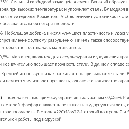
,35%. Сильный карбидообразующий элемент. Ванадий образует
ерна при высоких температурах и упрочняют сталь. Благодаря 
кость материала. Кроме того, V обеспечивает устойчивость стал
 без значительной потери твердости.
8%. Небольшая добавка никеля улучшает пластичность и ударну
противление хрупкому разрушению. Никель также способствует 
 чтобы сталь оставалась мартенситной.
–0,9%. Марганец вводится для десульфурации и улучшения про
 и незначительно повышает прочность стали. В данном сплаве 
 Кремний используется как раскислитель при выплавке стали. 
 и немного увеличивает прочность, однако его количество огран
)
– нежелательные примеси, ограниченные уровнем ≤0,025% P и
х сталей: фосфор снижает пластичность и ударную вязкость, о
красноломкость. В стали X22CrMoV12-1 строгий контроль P и S
тельной работы под нагрузкой.