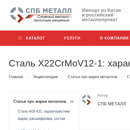
Импорт из Китая
и российский
металлопрокат
КАТАЛОГ
УСЛУГИ
О КОМПАНИИ
Сталь X22CrMoV12-1: харак
—
—
—
Главная
Энциклопедия
Статьи про марки металлов
С
Автор
Статьи про марки металлов
СПБ МЕТАЛЛ
Сталь AISI 431: характеристики
марки, расшифровка, состав