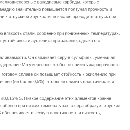
 мелкодисперсные ванадиевые карбиды, которые
ванадию значительно повышается ползучая прочность и
и к отпускной хрупкости, позволяя проводить отпуск при
ю вязкость стали, особенно при пониженных температурах,
устойчивости аустенита при закалке, однако его
каливаемости. Он связывает серу в сульфиды, уменьшая
содержание Mn умеренное, чтобы не снизить жаропрочность.
В готовом сплаве он повышает стойкость к окислению при
ичено (не более 0,5%), чтобы не снизить пластичность и
 ≤0,015% S. Низкое содержание этих элементов крайне
собенно при низких температурах, а сера образует хрупкие
 обеспечивает высокую пластичность и вязкость,