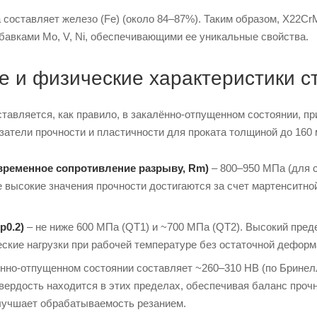
составляет железо (Fe) (около 84–87%). Таким образом, X22Cr
бавками Mo, V, Ni, обеспечивающими ее уникальные свойства.
е и физические характеристики 
тавляется, как правило, в закалённо-отпущенном состоянии, п
азатели прочности и пластичности для проката толщиной до 160
временное сопротивление разрыву, Rm)
– 800–950 МПа (для с
е высокие значения прочности достигаются за счет мартенситн
p0.2)
– не ниже 600 МПа (QT1) и ~700 МПа (QT2). Высокий пред
ские нагрузки при рабочей температуре без остаточной деформ
ённо-отпущенном состоянии составляет ~260–310 HB (по Бринел
твердость находится в этих пределах, обеспечивая баланс проч
улучшает обрабатываемость резанием.