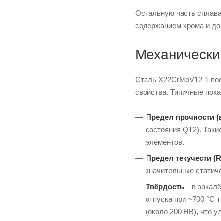
Что такое сталь X6Cr13: состав,
Остальную часть сплава 
свойства и аналоги
содержанием хрома и до
Механически
Сталь X22CrMoV12-1 пос
свойства. Типичные пок
Предел прочности (
состояния QT2). Таки
элементов.
Предел текучести (R
значительные статиче
Твёрдость
– в закал
отпуска при ~700 °С 
(около 200 HB), что 