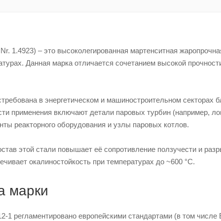
Nr. 1.4923) – это высоколегированная мартенситная жаропрочн
урах. Данная марка отличается сочетанием высокой прочности 
.
требована в энергетическом и машиностроительном секторах бл
сти применения включают детали паровых турбин (например, ло
енты реакторного оборудования и узлы паровых котлов.
остав этой стали повышает её сопротивление ползучести и раз
ечивает окалиностойкость при температурах до ~600 °С.
а марки
-1 регламентировано европейскими стандартами (в том числе E