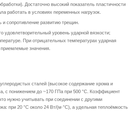
обработки). Достаточно высокий показатель пластичности
ла работать в условиях переменных нагрузок.
ь и сопротивление развитию трещин.
это удовлетворительный уровень ударной вязкости;
мпературе. При отрицательных температурах ударная
ь приемлемые значения.
и углеродистых сталей (высокое содержание хрома и
Па, с понижением до ~170 ГПа при 500 °С. Коэффициент
 что нужно учитывать при соединении с другими
а: при 20 °С около 24 Вт/(м·°С), а удельная теплоёмкость