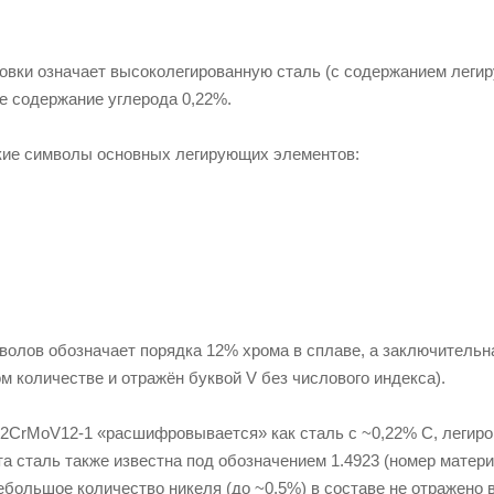
ровки означает высоколегированную сталь (с содержанием легир
е содержание углерода 0,22%.
кие символы основных легирующих элементов:
волов обозначает порядка 12% хрома в сплаве, а заключительн
м количестве и отражён буквой V без числового индекса).
22CrMoV12-1 «расшифровывается» как сталь с ~0,22% C, легиро
а сталь также известна под обозначением 1.4923 (номер матери
ебольшое количество никеля (до ~0,5%) в составе не отражено в