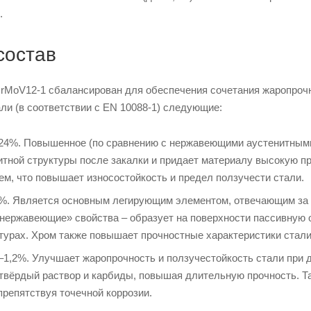
.
состав
rMoV12-1 сбалансирован для обеспечения сочетания жаропрочн
ли (в соответствии с EN 10088-1) следующие:
,24%. Повышенное (по сравнению с нержавеющими аустенитными
тной структуры после закалки и придает материалу высокую пр
м, что повышает износостойкость и предел ползучести стали.
5%. Является основным легирующим элементом, отвечающим за 
нержавеющие» свойства – образует на поверхности пассивную о
урах. Хром также повышает прочностные характеристики стали
–1,2%. Улучшает жаропрочность и ползучестойкость стали при 
твёрдый раствор и карбиды, повышая длительную прочность. Та
препятствуя точечной коррозии.