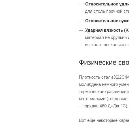
Относительное удли
для столь прочной ст
Относительное суж
Ударная вязкость (
материал не хрупкий 
вязкость несколько с
Физические св
Плотность стали X22CrMo
молибдена немного умень
термического расширения
материалами (тепловые з
– порядка 460 Дж/(кг·°С).
Вот еще некоторые харак