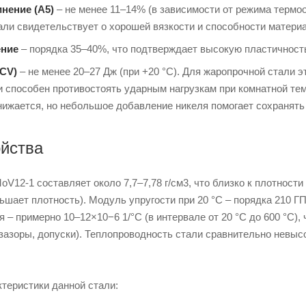
нение (A5)
– не менее 11–14% (в зависимости от режима термо
али свидетельствует о хорошей вязкости и способности материа
ение
– порядка 35–40%, что подтверждает высокую пластичност
KCV)
– не менее 20–27 Дж (при +20 °С). Для жаропрочной стали 
и способен противостоять ударным нагрузкам при комнатной те
нижается, но небольшое добавление никеля помогает сохранят
ойства
V12-1 составляет около 7,7–7,78 г/см3, что близко к плотност
шает плотность). Модуль упругости при 20 °С – порядка 210 Г
 – примерно 10–12×10−6 1/°C (в интервале от 20 °С до 600 °С),
азоры, допуски). Теплопроводность стали сравнительно невысок
теристики данной стали: