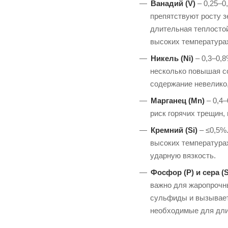
сталь?
Ванадий (V)
– 0,25–0
Сталь Х12МФ: характеристики,
препятствуют росту з
расшифровка марки, химический
длительная теплостой
состав и аналоги
высоких температурах
Никель (Ni)
– 0,3–0,
Что такое сталь 15Х2НМФА:
несколько повышая со
состав, свойства и аналоги
содержание невелико,
Что такое сталь 9Cr18MoV:
Марганец (Mn)
– 0,4
состав, свойства и аналоги
риск горячих трещин,
Кремний (Si)
– ≤0,5%.
Что такое сталь ASTM A335 Gr
высоких температурах
P11: состав, свойства и аналоги
ударную вязкость.
Что такое сталь GTD450: состав,
Фосфор (P) и сера (S
свойства и аналоги
важно для жаропрочны
сульфиды и вызывает 
Что такое сталь OCr13: состав,
необходимые для дли
свойства и аналоги