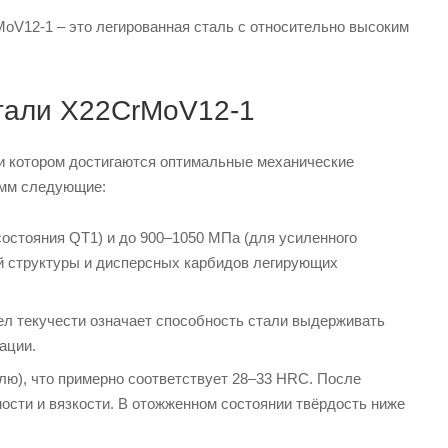
MoV12-1 – это легированная сталь с относительно высоким
стали X22CrMoV12-1
ри котором достигаются оптимальные механические
 мм следующие:
остояния QT1) и до 900–1050 МПа (для усиленного
ой структуры и дисперсных карбидов легирующих
ел текучести означает способность стали выдерживать
ации.
лю), что примерно соответствует 28–33 HRC. После
ности и вязкости. В отожженном состоянии твёрдость ниже