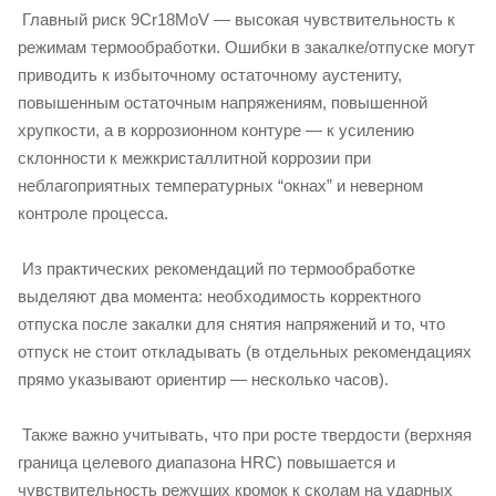
Главный риск 9Cr18MoV — высокая чувствительность к
режимам термообработки. Ошибки в закалке/отпуске могут
приводить к избыточному остаточному аустениту,
повышенным остаточным напряжениям, повышенной
хрупкости, а в коррозионном контуре — к усилению
склонности к межкристаллитной коррозии при
неблагоприятных температурных “окнах” и неверном
контроле процесса.
Из практических рекомендаций по термообработке
выделяют два момента: необходимость корректного
отпуска после закалки для снятия напряжений и то, что
отпуск не стоит откладывать (в отдельных рекомендациях
прямо указывают ориентир — несколько часов).
Также важно учитывать, что при росте твердости (верхняя
граница целевого диапазона HRC) повышается и
чувствительность режущих кромок к сколам на ударных