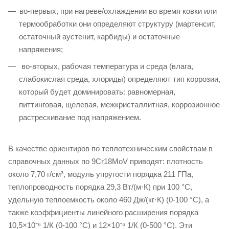
во‑первых, при нагреве/охлаждении во время ковки или
термообработки они определяют структуру (мартенсит,
остаточный аустенит, карбиды) и остаточные
напряжения;
во‑вторых, рабочая температура и среда (влага,
слабокислая среда, хлориды) определяют тип коррозии,
который будет доминировать: равномерная,
питтинговая, щелевая, межкристаллитная, коррозионное
растрескивание под напряжением.
В качестве ориентиров по теплотехническим свойствам в
справочных данных по 9Cr18MoV приводят: плотность
около 7,70 г/см³, модуль упругости порядка 211 ГПа,
теплопроводность порядка 29,3 Вт/(м·К) при 100 °C,
удельную теплоемкость около 460 Дж/(кг·К) (0-100 °C), а
также коэффициенты линейного расширения порядка
10,5×10⁻⁶ 1/К (0-100 °C) и 12×10⁻⁶ 1/К (0-500 °C). Эти