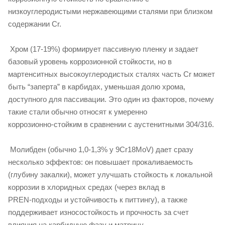
низкоуглеродистыми нержавеющими сталями при близком
содержании Cr.
Хром (17-19%) формирует пассивную пленку и задает
базовый уровень коррозионной стойкости, но в
мартенситных высокоуглеродистых сталях часть Cr может
быть “заперта” в карбидах, уменьшая долю хрома,
доступного для пассивации. Это один из факторов, почему
такие стали обычно относят к умеренно
коррозионно‑стойким в сравнении с аустенитными 304/316.
Молибден (обычно 1,0-1,3% у 9Cr18MoV) дает сразу
несколько эффектов: он повышает прокаливаемость
(глубину закалки), может улучшать стойкость к локальной
коррозии в хлоридных средах (через вклад в
PREN‑подходы и устойчивость к питтингу), а также
поддерживает износостойкость и прочность за счет
влияния на карбидную фазу и матрицу.