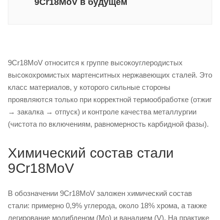
9Cr18MoV в будущем
9Cr18MoV относится к группе высокоуглеродистых
высокохромистых мартенситных нержавеющих сталей. Это
класс материалов, у которого сильные стороны
проявляются только при корректной термообработке (отжиг
→ закалка → отпуск) и контроле качества металлургии
(чистота по включениям, равномерность карбидной фазы).
Химический состав стали
9Cr18MoV
В обозначении 9Cr18MoV заложен химический состав
стали: примерно 0,9% углерода, около 18% хрома, а также
легирование молибденом (Mo) и ванадием (V). На практике