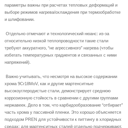
параметры важны при расчетах тепловых деформаций и
выборе режимов нагрева/охлаждения при термообработке
и шлифовании.
Отдельно отмечают и технологический нюанс: из‑за
относительно низкой теплопроводности такие стали
требуют аккуратного, “не агрессивного” нагрева (чтобы
избегать температурных градиентов и связанных с ними
напряжений).
Важно учитывать, что несмотря на высокое содержании
хрома 9Cr18MoV, как и другие мартенситные
высокоуглеродистые стали, демонстрирует среднюю
коррозионную стойкость в сравнении с другими группами
нержавеек. Дело в том, что карбидообразование “отбирает”
часть хрома у пассивной пленки. Это хорошо объясняется
подходом PREN для устойчивости к питтингу в хлоридных
средах: для мартенситных сталей отдельно подчеркивают,