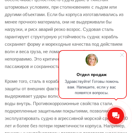
штормовых условиях, при столкновениях с льдом или
другими объектами. Если бы корпуса изготавливались из
менее прочного материала, они не выдерживали бы
нагрузки, и риск аварий резко возрос. Судовая сталь
гарантирует структурную устойчивость судна: корабль
сохраняет форму и мореходные качества под действием
волн и веса груза, не ломаясь и не деформируясь
непоправимо. Это критично для безопасности экипажа,
пассажиров и сохранности перевозимого груза.
Отдел продаж
Здравствуйте! Готовы помочь
Кроме того, сталь в корабле играет роль своеобразной
вам. Напишите, если у вас
защиты от внешних факторов. Толстый стальной борт
появятся вопросы.
выдерживает удары волн, препятствует проникновению
воды внутрь. Противокоррозионные свойства стали,
подкрепленные защитными покрытиями, позволяют
эксплуатировать судно в агрессивной морской среде 20–30
лет и более без потери герметичности корпуса. Например,