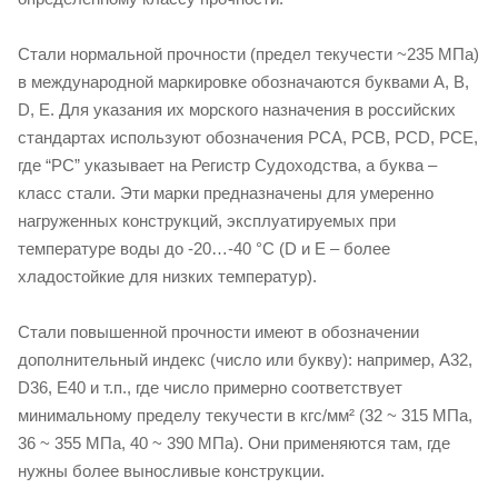
Стали нормальной прочности (предел текучести ~235 МПа)
в международной маркировке обозначаются буквами A, B,
D, E. Для указания их морского назначения в российских
стандартах используют обозначения РСА, РСВ, РСD, РСЕ,
где “РС” указывает на Регистр Судоходства, а буква –
класс стали. Эти марки предназначены для умеренно
нагруженных конструкций, эксплуатируемых при
температуре воды до -20…-40 °C (D и E – более
хладостойкие для низких температур).
Стали повышенной прочности имеют в обозначении
дополнительный индекс (число или букву): например, A32,
D36, E40 и т.п., где число примерно соответствует
минимальному пределу текучести в кгс/мм² (32 ~ 315 МПа,
36 ~ 355 МПа, 40 ~ 390 МПа). Они применяются там, где
нужны более выносливые конструкции.