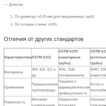
Допуски:
По диаметру: ±0.25 мм (для прецизионных труб).
По толщине стенки: ±10%.
Отличия от других стандартов
ASTM A270
ASTM A2
Характеристика
ASTM A312
(санитарные
(котель
трубы)
трубы)
304, 316, 321 и
304L, 316L
304H, 31
Материалы
др.
(полированные)
(жаросто
Пищевая и
Промышленные
Котлы и
Применение
фармацевтическая
трубопроводы
теплообм
промышленность
Матовая/
Зеркальная
Окалина/
Поверхность
шлифованная
полировка
травлени