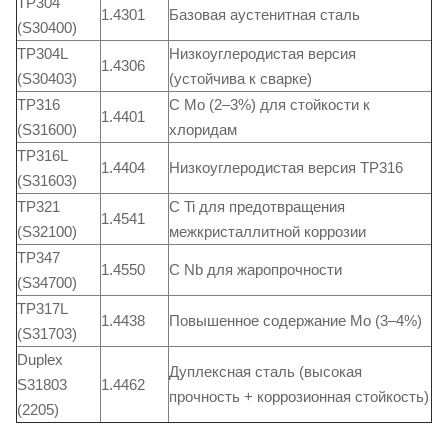
TP304
1.4301
Базовая аустенитная сталь
(S30400)
TP304L
Низкоуглеродистая версия
1.4306
(S30403)
(устойчива к сварке)
TP316
С Mo (2–3%) для стойкости к
1.4401
(S31600)
хлоридам
TP316L
1.4404
Низкоуглеродистая версия TP316
(S31603)
TP321
С Ti для предотвращения
1.4541
(S32100)
межкристаллитной коррозии
TP347
1.4550
С Nb для жаропрочности
(S34700)
TP317L
1.4438
Повышенное содержание Mo (3–4%)
(S31703)
Duplex
Дуплексная сталь (высокая
S31803
1.4462
прочность + коррозионная стойкость)
(2205)