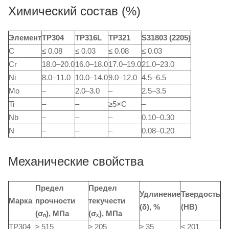
Химический состав (%)
Элемент
TP304
TP316L
TP321
S31803 (2205)
C
≤ 0.08
≤ 0.03
≤ 0.08
≤ 0.03
Cr
18.0–20.0
16.0–18.0
17.0–19.0
21.0–23.0
Ni
8.0–11.0
10.0–14.0
9.0–12.0
4.5–6.5
Mo
–
2.0–3.0
–
2.5–3.5
Ti
–
–
≥5×C
–
Nb
–
–
–
0.10–0.30
N
–
–
–
0.08–0.20
Механические свойства
Предел
Предел
Удлинение
Твердость
Марка
прочности
текучести
(δ), %
(HB)
(σₙ), МПа
(σₓ), МПа
TP304
≥ 515
≥ 205
≥ 35
≤ 201